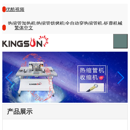
优酷视频
热缩管加热机|热缩管烘烤机|全自动穿热缩管机-钜鹿机械
繁体中文
产品展示