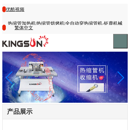
优酷视频
热缩管加热机|热缩管烘烤机|全自动穿热缩管机-钜鹿机械
繁体中文
产品展示