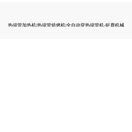
热缩管加热机|热缩管烘烤机|全自动穿热缩管机-钜鹿机械