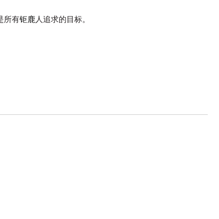
是所有
钜鹿
人追求的目标。